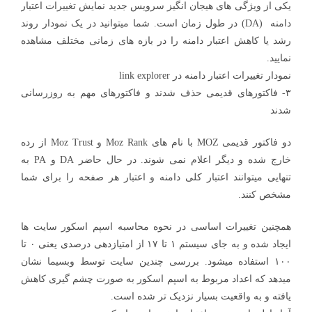
یکی از ویژگی های هیجان انگیز سرویس جدید نمایش تغییرات اعتبار
دامنه (DA) در طول زمان است. شما میتوانید در یک نمودار روند
رشد یا کاهش اعتبار دامنه را در بازه های زمانی مختلف مشاهده
نمایید.
نمودار تغییرات اعتبار دامنه در link explorer
۳- فاکتورهای قدیمی حذف شدند و فاکتورهای مهم به روزرسانی
شدند
دو فاکتور قدیمی MOZ با نام های Moz Rank و Moz Trust از رده
خارج شده و دیگر اعلام نمی شوند. در حال حاضر DA و PA به
تنهایی میتوانند اعتبار کلی دامنه و اعتبار هر صفحه را برای شما
مشخص کنند.
همچنین تغییرات اساسی در نحوه محاسبه اسپم اسکور سایت ها
ایجاد شده و به جای سیستم ۱ تا ۱۷ از امتیازدهی درصدی یعنی ۰ تا
۱۰۰ استفاده میشود. بررسی چندین سایت توسط وبسیما نشان
میدهد که اعداد مربوط به اسپم اسکور به صورت چشم گیری کاهش
یافته و به واقعیت بسیار نزدیک تر شده است.