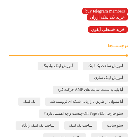
buy telegram members
خرید بک لینک ارزان
خرید قسطی آیفون
برچسب‌ها
آموزش ساخت بک لینک
آموزش لینک بیلدینگ
آموزش لینک سازی
آیا باید به سمت سایت های AMP حرکت کرد
آیا میتوان از طریق بازاریابی شبکه ای ثروتمند شد
بک لینک
سئو خارجی Off Page SEO چیست و چه اهمیتی دارد ؟
سئو سایت
ساخت بک لینک
ساخت بک لینک رایگان