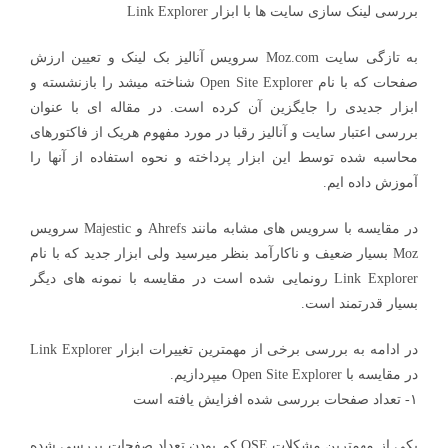
بررسی لینک سازی سایت ها با ابزار Link Explorer
به تازگی سایت Moz.com سرویس آنالیز بک لینک و تعیین ارزش
صفحات که با نام Open Site Explorer شناخته میشد را بازنشسته و
ابزار جدیدی را جایگزین آن کرده است. در مقاله ای با عنوان
بررسی اعتبار سایت و آنالیز رقبا در مورد مفهوم هریک از فاکتورهای
محاسبه شده توسط این ابزار پرداخته و نحوه استفاده از آنها را
آموزش داده ایم.
در مقایسه با سرویس های مشابه مانند Ahrefs و Majestic سرویس
Moz بسیار ضعیف و ناکارآمد بنظر میرسید ولی ابزار جدید که با نام
Link Explorer رونمایی شده است در مقایسه با نمونه های دیگر
بسیار قدرتمند است.
در ادامه به بررسی برخی از مهمترین تغییرات ابزار Link Explorer
در مقایسه با Open Site Explorer میپردازیم.
۱- تعداد صفحات بررسی شده افزایش یافته است
یکی از مهمترین مشکلات OSE کم بودن تعداد صفحات بررسی شده