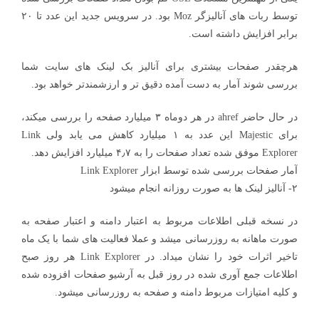
توسط ربات های آنالیزگر Moz بود. در سرویس جدید این عدد تا ۲۰
برابر افزایش داشته است.
هرچقدر صفحات بیشتری برای آنالیز بک لینک های سایت شما
بررسی شوند آمار به دست آمده دقیق تر و ارزشمندتر خواهد بود.
در حال حاضر ahref در هر دوماه ۳ میلیارد صفحه را بررسی میکند،
برای Majestic این عدد به ۱ میلیارد کاهش می یابد ولی Link
Explorer موفق شده تعداد صفحات را به ۴٫۷ میلیارد افزایش دهد.
آمار صفحات بررسی شده توسط ابزار Link Explorer
۲- آنالیز لینک ها به صورت روزانه انجام میشود
در نسخه قبلی اطلاعات مربوط به اعتبار دامنه و اعتبار صفحه به
صورت ماهانه به روزرسانی میشد و عملا فعالیت های شما با یک ماه
تاخیر اثرات خود را نشان میداد. در Link Explorer هر روز صبح
اطلاعات جمع آوری شده در روز قبل به آرشیو صفحات افزوده شده
و کلیه امتیازات مربوط دامنه و صفحه به روزرسانی میشود.