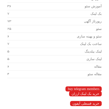
آموزش سئو
36
بک لینک
7
رپورتاژ آگهی
73
سئو
25
سئو و بهینه سازی
6
ساخت بک لینک
7
لینک بیلدینگ
5
لینک سازی
5
مقاله
6
مقاله سئو
4
buy telegram members
خرید بک لینک ارزان
خرید قسطی آیفون