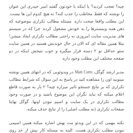
چیه؟ تعجب کردید؟ یا اینکه با خودتون گفتید امیر حیدری این عنوان
را نوشته که فقط مخاطب را جذب کنه؟ نه هیچ کدوم این ها نیست.
این مطلب واقعا صحت داره. مسئله مطالب تکراری موضوعیه که
ذهن همه وبمسترها را به خودش مشغول کرده. چرا که در سیستم
های مدیریت سایت امروزی به راحتی مطالب تکراری ایجاد میشن!
مثلا همین مقاله ای که الان در حال خوندنش هستید در همین سایت
سئو حداقل تو ۲ دسته قرار میگیره و خوب نتیجش اینکه در دو
صفحه مختلف این مطلب وجود داره.
مدیر ارشد گوگل، Matt Cutts در ویدوئویی که در انتهای همین نوشته
میتونید اون را مشاهده کنید در پاسخ به این سوال که شرایط مطالب
تکراری که بر نتایج جستجو تاثیر میزاره چیه؟ ۲ بار به صورت قاطع
اعلام میکنه که نباید نگران این موضوع باشید و در صورت وجود
مطالب تکراری در یک سایت و اسپم نبودن اونها، گوگل نهایتا
صفحات تکراری (نه مطلب اصلی) را از نتایج حذف میکنه.
نکته مهمی که در این ویدئو مت بهش اشاره میکنه همین اسپمی
نبودن مطلب تکراری هست. البته به مسئله کار بیش از حد روی