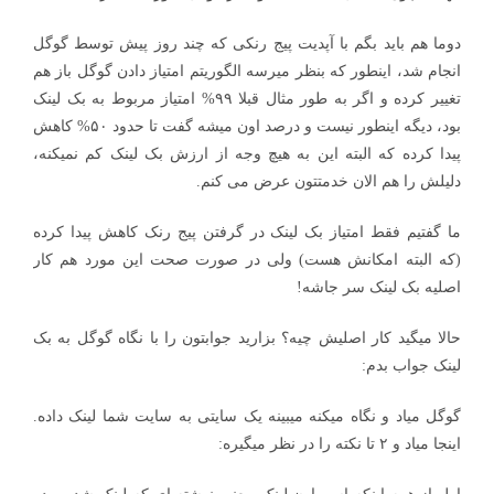
دوما هم باید بگم با آپدیت پیج رنکی که چند روز پیش توسط گوگل
انجام شد، اینطور که بنظر میرسه الگوریتم امتیاز دادن گوگل باز هم
تغییر کرده و اگر به طور مثال قبلا ۹۹% امتیاز مربوط به بک لینک
بود، دیگه اینطور نیست و درصد اون میشه گفت تا حدود ۵۰% کاهش
پیدا کرده که البته این به هیچ وجه از ارزش بک لینک کم نمیکنه،
دلیلش را هم الان خدمتتون عرض می کنم.
ما گفتیم فقط امتیاز بک لینک در گرفتن پیج رنک کاهش پیدا کرده
(که البته امکانش هست) ولی در صورت صحت این مورد هم کار
اصلیه بک لینک سر جاشه!
حالا میگید کار اصلیش چیه؟ بزارید جوابتون را با نگاه گوگل به بک
لینک جواب بدم:
گوگل میاد و نگاه میکنه میبینه یک سایتی به سایت شما لینک داده.
اینجا میاد و ۲ تا نکته را در نظر میگیره: