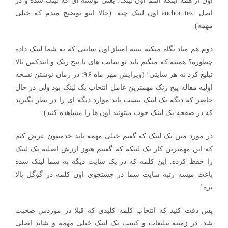
اول از همه اینکه اسم اون لینک، یعنی نوشته ای که لینک شده و در
اصل anchor text اون لینک چیه. (حالا اینو توضیح میدم که خیلی
مهمه)
دوم هم میاد نگاه میکنه ببینه امتیاز اون سایتی که به شما لینک داده
چطوره؟ همینه که میگیم باید تو سایت های با پیج رنک و ایندکس بالا
تبلیغ کرد نه هر سایتی! (ویرایش مهر ماه ۹۶: در زمان نوشتن نسخه
اولیه مقاله پیج رنک مهمترین عامل انتخاب بک لینک بود ولی در حال
حاضر که دیگه بک لینک نیست باید موارد دیگه ای را در نظر بگیرید
که در صفحه بک لینک خوب میتونید اون ها را مشاهده کنید)
در مورد متن بک لینک که گفتم خیلی مهمه باید خدمتتون عرض کنم
که این مهمترین کار بک لینکه که گفتیم هنوز ارزش اصلیه بک لینک
را حفظ کرده. این کلمه که در یک سایت دیگه به شما لینک شده
باعث میشه رتبه سایت شما در جستجوی اون کلمه در گوگل بالا
بره!
پس دقت کنید که انتخاب کلمه کلیدی که قبلا در موردش صحبت
شد، در زمینه تبلیغات و کسب بک لینک خیلی مهمه و شاید اصلی