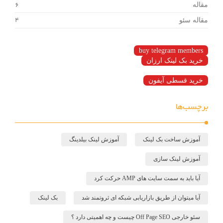
مقاله
6
مقاله سئو
4
buy telegram members
خرید بک لینک ارزان
خرید قسطی آیفون
برچسب‌ها
آموزش ساخت بک لینک
آموزش لینک بیلدینگ
آموزش لینک سازی
آیا باید به سمت سایت های AMP حرکت کرد
آیا میتوان از طریق بازاریابی شبکه ای ثروتمند شد
بک لینک
سئو خارجی Off Page SEO چیست و چه اهمیتی دارد ؟