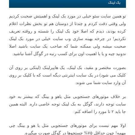
بک لینک
تو همین سایت سئو خیلی در مورد بک لینک و اهمیتش صحبت کردیم
ولی وقتی دقت کردم و چندتا از دوستان هم تو بخش نظرات اعلام
کرده بودند، دیدم که اصلا خود بک لینک را شسته و روفته تعریف
نکردیم! در چرخه بهینه سازی وب سایت خیلی در مورد بک لینک
صحبت میشه ولی ممکنه شما که صاحب یک سایت باشید اصلا
ندونید چیه و یا با اهمیت اون برای کسب رتبه در گوگل آشنا نباشید.
بصورت مختصر و مفید، بک لینک، یک هایپرلینک (لینکی بر روی آن
کلیک می شود) در یک سایت اینترنتی دیگه است که با کلیک بر روی
آن وارد سایت شما می شوند.
بر خلاف موتورهای جستجویی مثل یاهو و بینگ که بیشتر به خود
سایت توجه دارند، گوگل به بک لینک توجه خاصی داره. البته همین
جا باید ۲ تا مورد را اضافه کنم:
اولا مهم نیست برای موتورهای جستجویی مثل یا هو و بینگ چی
مهمه! چون حداقل ۷۵% جستجوها در گوگل صورت میگیره.