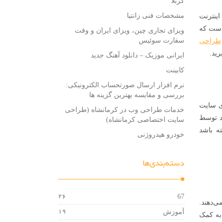
کربلا
مشخصات فنی زانتیا
اینترنت
است که
ویزای تجاری چین، ویزای ایران و وقت
سفارت سوئیس
طراحی
ید.
ایرانی موزیک – دانلود آهنگ جدید
کابینت
نرم افزار ارسال صورتحساب الکترونیکی:
بررسی و مقایسه بهترین گزینه ها
زی سایت
خدمات طراحی وب در کرمانشاه (طراحی
ود توسط
سایت اختصاصی کرمانشاه)
ه باشد
خودرو هیدروژنی
دسته‌بندی‌ها
67
26
‌دهند.
آموزش
19
 به کمک