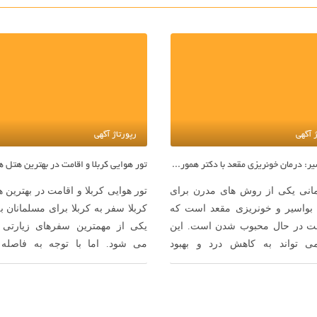
ژ آگهی
رپورتاژ آگهی
لیزر بواسیر: درمان خونریزی مقعد با دکتر هموروئید
تور هوایی کربلا و اقامت در بهترین هتل ها
مانی یکی از روش های مدرن برای
تور هوایی کربلا و اقامت در بهترین 
بواسیر و خونریزی مقعد است که
کربلا سفر به کربلا برای مسلمانان ب
ت در حال محبوب شدن است. این
یکی از مهمترین سفرهای زیارتی 
 تواند به کاهش درد و بهبود
می ‌شود. اما با توجه به فاصله 
یماران دچار بواسیر کمک کند. دکتر
شرایط خاص این سفر، بسیاری از م
ید به عنوان یک متخصص در این
ترجیح می ‌دهند با استفاده از تور ه
تجربیات و بینش های …
کربلا سفر …