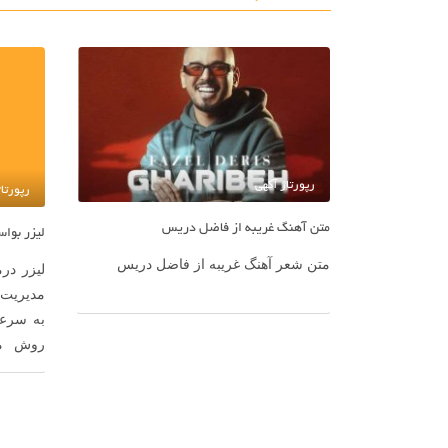
رپورتاژ آگهی
رپورتا
متن آهنگ غریبه از فاضل دریس
متن شعر آهنگ غریبه از فاضل دریس
لیزر در
مدیریت 
به سرع
روش می
وضعیت ب
هموروئ
زمینه، 