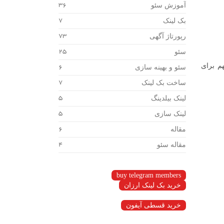
آموزش سئو
36
بک لینک
7
رپورتاژ آگهی
73
سئو
25
م برای
سئو و بهینه سازی
6
ساخت بک لینک
7
لینک بیلدینگ
5
لینک سازی
5
مقاله
6
مقاله سئو
4
buy telegram members
خرید بک لینک ارزان
خرید قسطی آیفون