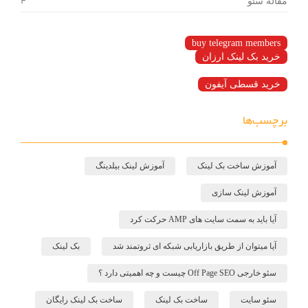
مقاله سئو
4
buy telegram members
خرید بک لینک ارزان
خرید قسطی آیفون
برچسب‌ها
آموزش ساخت بک لینک
آموزش لینک بیلدینگ
آموزش لینک سازی
آیا باید به سمت سایت های AMP حرکت کرد
آیا میتوان از طریق بازاریابی شبکه ای ثروتمند شد
بک لینک
سئو خارجی Off Page SEO چیست و چه اهمیتی دارد ؟
سئو سایت
ساخت بک لینک
ساخت بک لینک رایگان