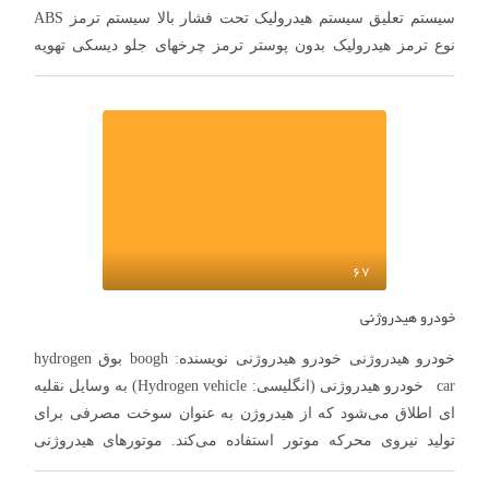
سيستم تعليق سیستم هیدرولیک تحت فشار بالا سیستم ترمز ABS
نوع ترمز هیدرولیک بدون پوستر ترمز چرخهای جلو دیسکی تهویه
شونده ترمز چرخهای عقب دیسکی ترمز دستی روی چرخهای جلو
سوخت رسانی …
67
خودرو هیدروژنی
خودرو هیدروژنی خودرو هیدروژنی نویسنده: boogh بوق hydrogen
car خودرو هیدروژنی (انگلیسی: Hydrogen vehicle) به وسایل نقلیه
ای اطلاق می‌شود که از هیدروژن به عنوان سوخت مصرفی برای
تولید نیروی محرکه موتور استفاده می‌کند. موتورهای هیدروژنی
در وسایل پرتاب راکت‌های فضایی، خودروها و سایر وسایل نقلیه