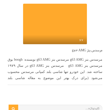
مورد استفاده قرار می‌گیرند. موتور خودروهایی هیدروژنی انرژی
شیمیایی هیدروژن را به انرژی مکانیکی تبدیل کرده …
67
مرسدس بنز g63 AMG
مرسدس بنز g63 AMG مرسدس بنز g63 AMG نویسنده: boogh بوق
مرسدس بنز g63 AMG مرسدس بنز g63 AMG در سال ۱۹۷۹
ساخته شد. این خودرو تنها شاسی بلند کمپانی مرسدس محسوب
می‌شود (برای درک بهتر این موضوع به مقاله شاسی بلند
واقعی رجوع کنید). این خودرو در طی سال‌ها چند بار …