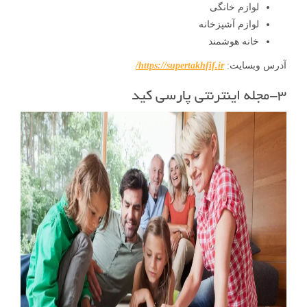
لوازم خانگی
لوازم آشپزخانه
خانه هوشمند
آدرس وبسایت:
https://supertakhfif.ir/
۳-مجله اینترنتی پارسی کید