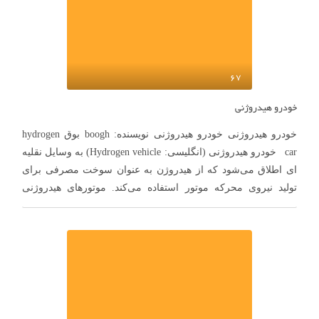
67
خودرو هیدروژنی
خودرو هیدروژنی خودرو هیدروژنی نویسنده: boogh بوق hydrogen
car خودرو هیدروژنی (انگلیسی: Hydrogen vehicle) به وسایل نقلیه
ای اطلاق می‌شود که از هیدروژن به عنوان سوخت مصرفی برای
تولید نیروی محرکه موتور استفاده می‌کند. موتورهای هیدروژنی
در وسایل پرتاب راکت‌های فضایی، خودروها و سایر وسایل نقلیه
مورد استفاده قرار می‌گیرند. موتور خودروهایی هیدروژنی انرژی
شیمیایی هیدروژن را به انرژی مکانیکی تبدیل کرده …