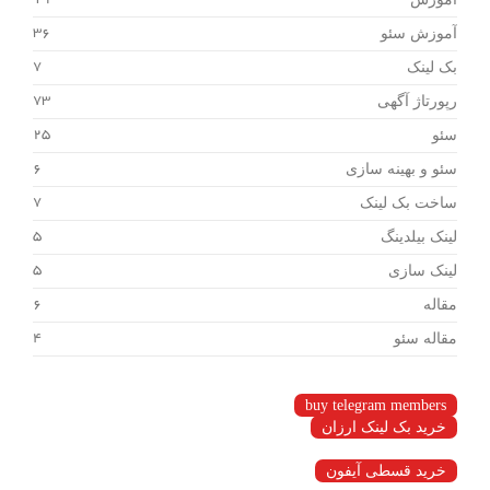
19
آموزش سئو
36
بک لینک
7
رپورتاژ آگهی
73
سئو
25
سئو و بهینه سازی
6
ساخت بک لینک
7
لینک بیلدینگ
5
لینک سازی
5
مقاله
6
مقاله سئو
4
buy telegram members
خرید بک لینک ارزان
خرید قسطی آیفون