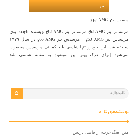
67
مرسدس بنز g63 AMG
مرسدس بنز g63 AMG مرسدس بنز g63 AMG نویسنده: boogh بوق
مرسدس بنز g63 AMG مرسدس بنز g63 AMG در سال ۱۹۷۹
ساخته شد. این خودرو تنها شاسی بلند کمپانی مرسدس محسوب
می‌شود (برای درک بهتر این موضوع به مقاله شاسی بلند
واقعی رجوع کنید). این خودرو در طی سال‌ها چند بار …
نوشته‌های تازه
متن آهنگ غریبه از فاضل دریس