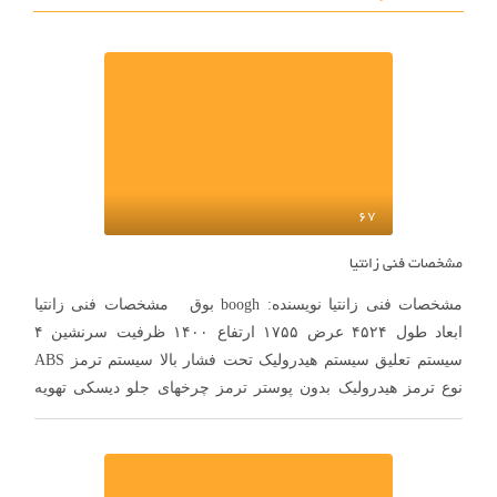
67
مشخصات فنی زانتیا
مشخصات فنی زانتیا نویسنده: boogh بوق مشخصات فنی زانتیا
ابعاد طول ۴۵۲۴ عرض ۱۷۵۵ ارتفاع ۱۴۰۰ ظرفيت سرنشين ۴
سيستم تعليق سیستم هیدرولیک تحت فشار بالا سیستم ترمز ABS
نوع ترمز هیدرولیک بدون پوستر ترمز چرخهای جلو دیسکی تهویه
شونده ترمز چرخهای عقب دیسکی ترمز دستی روی چرخهای جلو
سوخت رسانی …