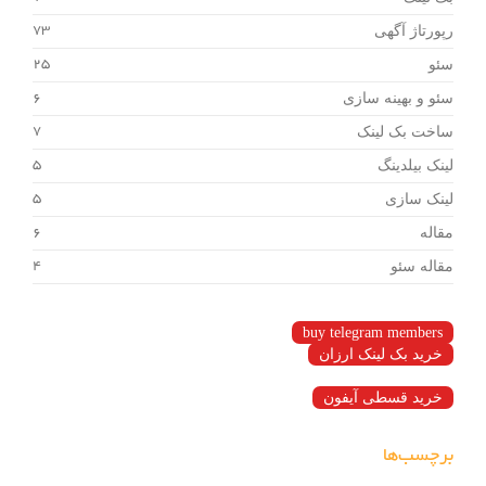
رپورتاژ آگهی
73
سئو
25
سئو و بهینه سازی
6
ساخت بک لینک
7
لینک بیلدینگ
5
لینک سازی
5
مقاله
6
مقاله سئو
4
buy telegram members
خرید بک لینک ارزان
خرید قسطی آیفون
برچسب‌ها