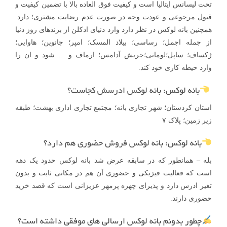
تحت لیسانس ایتالیا است و کیفیت فوق العاده بالا با تضمین کیفیت و
قبول مرجوعی و عودت وجه در صورت عدم رضایت مشتری؛ دارد.
همچنین بانه لوکس در نظر دارد وارد دنیای ادکلن از برندهای روز دنیا
از جمله اجمل؛ رساسی؛ بیلاد المسک؛ امپر؛ جانوین؛ هاوایی؛
ژکساف؛ ساپل؛لومانی؛جریش آدامس؛ ارماف و … شود و ان را
وارد حیطه کاری خود کند.
بانه لوکس: بانه لوکس ادرسش کجاست؟
استان کردستان؛ شهر تجاری بانه؛ مجتمع تجاری اداری بهشت؛ طبقه
زیر زمین؛ پلاک ۷
بانه لوکس: بانه لوکس فروش حضوری هم دارد؟
بله – همانطور که در سابقه عرض شد بانه لوکس حدود یک دهه
است که فعالیت فیزیکی و حضوری آن هم در مکانی ثابت و بدون
تغیر ادرس دارد و پذیرای چهره پرمهر عزیزانی است که قصد خرید
حضوری دارند.
چطور بدونم بانه لوکس ارسالی های موفقی داشته است؟