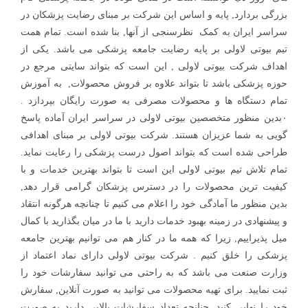
بزرگی بردارد, پایه و اساس این شرکت بر مبنای رضایت پزشکان در
سراسر ایران به کمک نظرسنجی از آنها, بنا شده است. تمام همت
تیم بیوتی لاولی بر پایه رضایت جامعه پزشکی می باشد. یکی از
اهداف شرکت بیوتی لاولی , این است که بتواند سایتی مرجع در
حوزه پزشکی باشد تا بتواند علاوه بر فروش محصولات, به آموزش
تمام دستگاه ها و محصولات مصرفی به صورت رایگان بپردازد .
۰بدین منظور متخصصین بیوتی لاولی در سراسر ایران آماده پاسخ
گویی به شما عزیزان هستند. شرکت بیوتی لاولی بر مبنای اهدافی
طراحی شده است که بتواند اصول درست پزشکی را رعایت نماید.
تمام تلاش تیم بیوتی لاولی این است تا بتواند بهترین خدمات و با
کیفیت ترین محصولات را در دسترس پزشکان گرامی قرار دهد,
بدین منظور ما آمادگی خود را اعلام می کنیم تا چنانچه هرگونه انتقاد
و پیشنهادی در زمینه بهبود خدمات دارید با ما در میان بگذارید با کمال
میل پذیراییم, زیرا که همه ما در کنار هم می توانیم بهترین جامعه
پزشکی را خلق کنیم . شرکت بیوتی لاولی دارای نماد اعتماد از
وزارت صنعت می باشد که به راحتی می توانید سفارشات خود را
ثبت نمایید. برای تهیه محصولات می توانید به صورت آنلاین, سفارش
خود را نهایی کنید. چنانچه تعداد سفارشات بالایی دارید به صورت