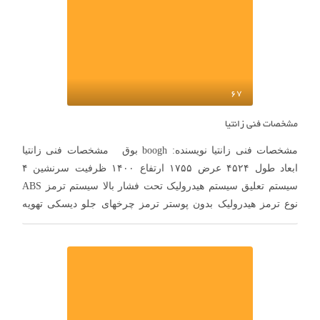
67
مشخصات فنی زانتیا
مشخصات فنی زانتیا نویسنده: boogh بوق مشخصات فنی زانتیا
ابعاد طول ۴۵۲۴ عرض ۱۷۵۵ ارتفاع ۱۴۰۰ ظرفيت سرنشين ۴
سيستم تعليق سیستم هیدرولیک تحت فشار بالا سیستم ترمز ABS
نوع ترمز هیدرولیک بدون پوستر ترمز چرخهای جلو دیسکی تهویه
شونده ترمز چرخهای عقب دیسکی ترمز دستی روی چرخهای جلو
سوخت رسانی …