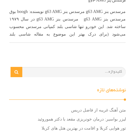
مرسدس بنز g63 AMG
مرسدس بنز g63 AMG مرسدس بنز g63 AMG نویسنده: boogh بوق
مرسدس بنز g63 AMG مرسدس بنز g63 AMG در سال ۱۹۷۹
ساخته شد. این خودرو تنها شاسی بلند کمپانی مرسدس محسوب
می‌شود (برای درک بهتر این موضوع به مقاله شاسی بلند
واقعی رجوع کنید). این خودرو در طی سال‌ها چند بار …
نوشته‌های تازه
متن آهنگ غریبه از فاضل دریس
لیزر بواسیر: درمان خونریزی مقعد با دکتر هموروئید
تور هوایی کربلا و اقامت در بهترین هتل های کربلا