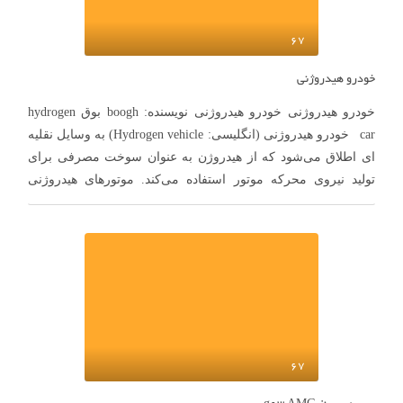
67
خودرو هیدروژنی
خودرو هیدروژنی خودرو هیدروژنی نویسنده: boogh بوق hydrogen
car خودرو هیدروژنی (انگلیسی: Hydrogen vehicle) به وسایل نقلیه
ای اطلاق می‌شود که از هیدروژن به عنوان سوخت مصرفی برای
تولید نیروی محرکه موتور استفاده می‌کند. موتورهای هیدروژنی
در وسایل پرتاب راکت‌های فضایی، خودروها و سایر وسایل نقلیه
مورد استفاده قرار می‌گیرند. موتور خودروهایی هیدروژنی انرژی
شیمیایی هیدروژن را به انرژی مکانیکی تبدیل کرده …
67