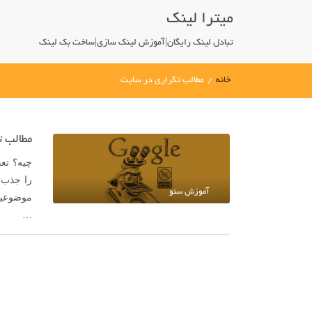
میترا لینک
تبادل لینک رایگان|آموزش لینک سازی|ساخت بک لینک
خانه
/
مطالب تکراری در سایت
مطالب ت
چیه؟ تعج
را جذب 
آموزش سئو
موضوعیه
…