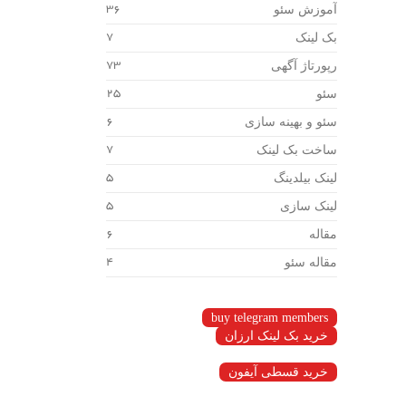
آموزش سئو
36
بک لینک
7
رپورتاژ آگهی
73
سئو
25
سئو و بهینه سازی
6
ساخت بک لینک
7
لینک بیلدینگ
5
لینک سازی
5
مقاله
6
مقاله سئو
4
buy telegram members
خرید بک لینک ارزان
خرید قسطی آیفون